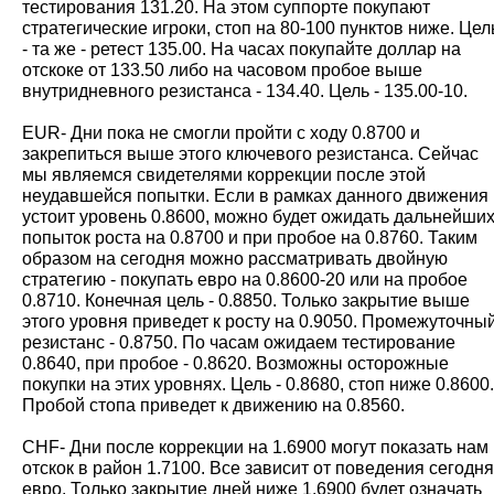
тестирования 131.20. На этом суппорте покупают
стратегические игроки, стоп на 80-100 пунктов ниже. Цел
- та же - ретест 135.00. На часах покупайте доллар на
отскоке от 133.50 либо на часовом пробое выше
внутридневного резистанса - 134.40. Цель - 135.00-10.
EUR- Дни пока не смогли пройти с ходу 0.8700 и
закрепиться выше этого ключевого резистанса. Сейчас
мы являемся свидетелями коррекции после этой
неудавшейся попытки. Если в рамках данного движения
устоит уровень 0.8600, можно будет ожидать дальнейши
попыток роста на 0.8700 и при пробое на 0.8760. Таким
образом на сегодня можно рассматривать двойную
стратегию - покупать евро на 0.8600-20 или на пробое
0.8710. Конечная цель - 0.8850. Только закрытие выше
этого уровня приведет к росту на 0.9050. Промежуточны
резистанс - 0.8750. По часам ожидаем тестирование
0.8640, при пробое - 0.8620. Возможны осторожные
покупки на этих уровнях. Цель - 0.8680, стоп ниже 0.8600.
Пробой стопа приведет к движению на 0.8560.
CHF- Дни после коррекции на 1.6900 могут показать нам
отскок в район 1.7100. Все зависит от поведения сегодня
евро. Только закрытие дней ниже 1.6900 будет означать