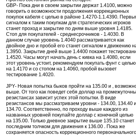
GBP- Пока дни в своем закрытии держат 1.4100, можно
говорить о возможности продолжения коррекционных
покупок кабеля с целью в районе 1.4270-1.1.4390. Перв
сигналом к таким покупкам для стратегических игроков
станет проход и закрытие по дням выше уровня 1.4185.
Стоп для покупателей - среднесрочников - 1.4030. В
данном случае уровень 1.4040 рассматривается как
двойное дно и пробой его станет сигналом к движению н
1.3950. Закрытие дней выше 1.4400 покажет тестирован
1.4520. Часы могут начать день с кивка на 1.4080, если
этот уровень устоит, рекомендуем покупать фунт с целью
на 1.4170 и со стопом на 1.4060, пробой вызовет
тестирование 1.4020.
JPY- Новая попытка быков пройти на 135.00 и , возможн
выше. От того как поведет себя доллар на промежуточн
резистансах зависит успех этой попытки. В виде
резистансов мы рассматриваем уровни - 134.00, 134.40 
134.70. Соответственно, по проходу выше каждого из
названных уровней покупайте доллар с конечной целью
на 135.00. Только дневное закрытие выше 135.10 станет
последним толчком для движения к 136.00 . Пока же
сохраняется опасность коррекционного первоначальног