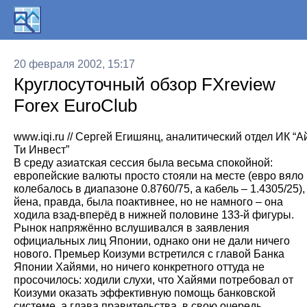
20 февраля 2002, 15:17
Круглосуточный обзор FXreview
Forex EuroClub
www.iqi.ru // Сергей Егишянц, аналитический отдел ИК “А
Ти Инвест”
В среду азиатская сессия была весьма спокойной:
европейские валюты просто стояли на месте (евро вяло
колебалось в диапазоне 0.8760/75, а кабель – 1.4305/25),
йена, правда, была поактивнее, но не намного – она
ходила взад-вперёд в нижней половине 133-й фигуры.
Рынок напряжённо вслушивался в заявления
официальных лиц Японии, однако они не дали ничего
нового. Премьер Коизуми встретился с главой Банка
Японии Хайями, но ничего конкретного оттуда не
просочилось: ходили слухи, что Хайями потребовал от
Коизуми оказать эффективную помощь банковской
системе, а глава правительства, в свою очередь,