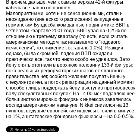
Впрочем, дальше, чем к самым верхам 42-й фигуры,
кабель всё равно не прошёл.
Малоприятными, хотя и не сенсационными, стали и
неожиданно (вне всякого расписания) выпущенные
германским Бундесбанком данные по динамике ВВП в
четвёртом квартале 2001 года: ВВП упал на 0.25% по
отношению к третьему кварталу (то есть, если считать
американским методом так называемого “годового
исчисления”, то снижение составило 1.0%). Реакция,
однако, была скромной: падения ВВП ожидали
практически все, так что никто особо не удивился. Зато
йену опять отогнали в верхнюю половину 133-й фигуры:
пока реальных реформаторских шагов от японского
правительства нет, особого желания покупать йены у
спекулянтов нет, а поток репатриации на данный момент
способен лишь поддержать йену, выступив противовесо
валу спекулятивных покупок. На 14.00 мск подавляющее
большинство мировых фондовых индексов завалились
вослед американским накануне: Nikkei снизился на 13
пунктов, ведущие европейские индексы стояли в минусе
на 1%, а штатовские фондовые фьючерсы – на 0.0-0.5%.