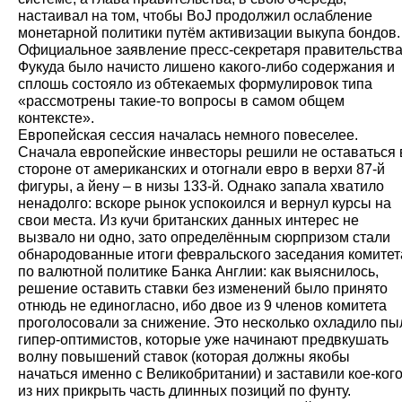
настаивал на том, чтобы BoJ продолжил ослабление
монетарной политики путём активизации выкупа бондов.
Официальное заявление пресс-секретаря правительств
Фукуда было начисто лишено какого-либо содержания и
сплошь состояло из обтекаемых формулировок типа
«рассмотрены такие-то вопросы в самом общем
контексте».
Европейская сессия началась немного повеселее.
Сначала европейские инвесторы решили не оставаться 
стороне от американских и отогнали евро в верхи 87-й
фигуры, а йену – в низы 133-й. Однако запала хватило
ненадолго: вскоре рынок успокоился и вернул курсы на
свои места. Из кучи британских данных интерес не
вызвало ни одно, зато определённым сюрпризом стали
обнародованные итоги февральского заседания комитет
по валютной политике Банка Англии: как выяснилось,
решение оставить ставки без изменений было принято
отнюдь не единогласно, ибо двое из 9 членов комитета
проголосовали за снижение. Это несколько охладило пы
гипер-оптимистов, которые уже начинают предвкушать
волну повышений ставок (которая должны якобы
начаться именно с Великобритании) и заставили кое-ког
из них прикрыть часть длинных позиций по фунту.