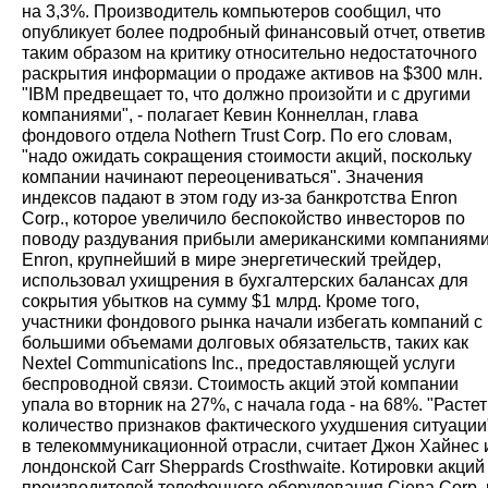
на 3,3%. Производитель компьютеров сообщил, что
опубликует более подробный финансовый отчет, ответив
таким образом на критику относительно недостаточного
раскрытия информации о продаже активов на $300 млн.
"IBM предвещает то, что должно произойти и с другими
компаниями", - полагает Кевин Коннеллан, глава
фондового отдела Nothern Trust Corp. По его словам,
"надо ожидать сокращения стоимости акций, поскольку
компании начинают переоцениваться". Значения
индексов падают в этом году из-за банкротства Enron
Corp., которое увеличило беспокойство инвесторов по
поводу раздувания прибыли американскими компаниями
Enron, крупнейший в мире энергетический трейдер,
использовал ухищрения в бухгалтерских балансах для
сокрытия убытков на сумму $1 млрд. Кроме того,
участники фондового рынка начали избегать компаний с
большими объемами долговых обязательств, таких как
Nextel Communications Inc., предоставляющей услуги
беспроводной связи. Стоимость акций этой компании
упала во вторник на 27%, с начала года - на 68%. "Растет
количество признаков фактического ухудшения ситуации
в телекоммуникационной отрасли, считает Джон Хайнес 
лондонской Carr Sheppards Crosthwaite. Котировки акций
производителей телефонного оборудования Ciena Corp. 