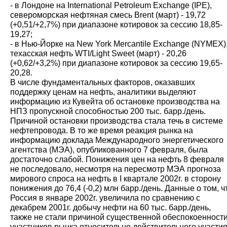
- в Лондоне на International Petroleum Exchange (IPE),
североморская нефтяная смесь Brent (март) - 19,72
(+0,51/+2,7%) при диапазоне котировок за сессию 18,85-
19,27;
- в Нью-Йорке на New York Mercantile Exchange (NYMEX)
техасская нефть WTI/Light Sweet (март) - 20,26
(+0,62/+3,2%) при диапазоне котировок за сессию 19,65-
20,28.
В числе фундаментальных факторов, оказавших
поддержку ценам на нефть, аналитики выделяют
информацию из Кувейта об остановке производства на
НПЗ пропускной способностью 200 тыс. барр./день.
Причиной остановки производства стала течь в системе
нефтепровода. В то же время реакция рынка на
информацию доклада Международного энергетического
агентства (МЭА), опубликованного 7 февраля, была
достаточно слабой. Понижения цен на нефть 8 февраля
не последовало, несмотря на пересмотр МЭА прогноза
мирового спроса на нефть в I квартале 2002г. в сторону
понижения до 76,4 (-0,2) млн барр./день. Данные о том, ч
Россия в январе 2002г. увеличила по сравнению с
декабрем 2001г. добычу нефти на 60 тыс. барр./день,
также не стали причиной существенной обеспокоенност
участников рынка относительно действительного участи